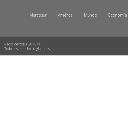
Mercosur
América
Mundo
Economía
Radio Mercosur 2016 ®
Todos los derechos registrados.