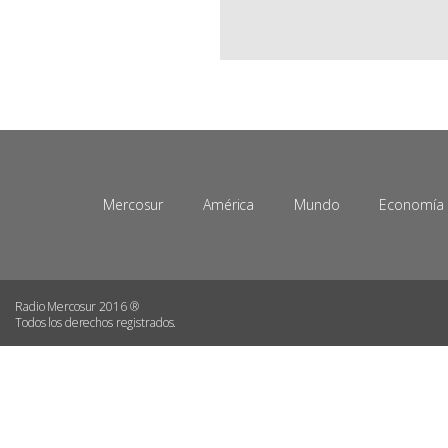
Mercosur
América
Mundo
Economía
Radio Mercosur 2016 ®
Todos los derechos registrados.