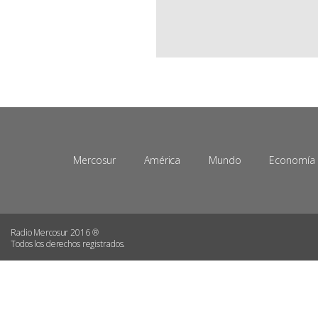
Mercosur
América
Mundo
Economía
Radio Mercosur 2016 ®
Todos los derechos registrados.